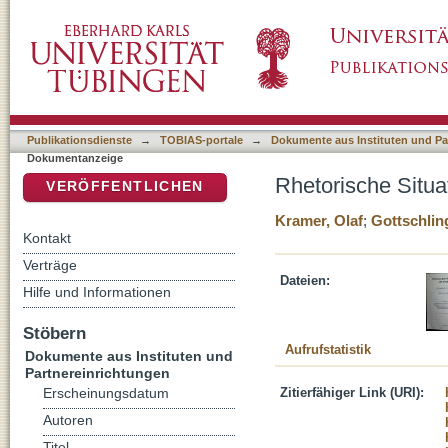
Rhetorische Situation
DSpace Repositorium (Manakin basiert)
Publikationsdienste
→
TOBIAS-portale
→
Dokumente aus Instituten und Pa
Dokumentanzeige
Rhetorische Situa
VERÖFFENTLICHEN
Kramer, Olaf
;
Gottschlin
Kontakt
Verträge
Dateien:
Hilfe und Informationen
Stöbern
Aufrufstatistik
Dokumente aus Instituten und
Partnereinrichtungen
Zitierfähiger Link (URI):
Erscheinungsdatum
Autoren
Titel