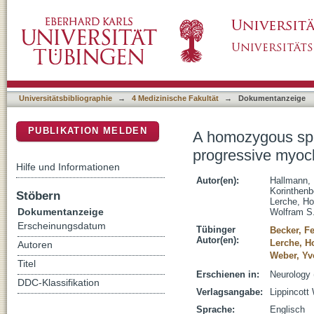
A homozygous splice-site mutation in CARS2 
DSpace Repositorium (Manakin basiert)
Universitätsbibliographie
→
4 Medizinische Fakultät
→
Dokumentanzeige
PUBLIKATION MELDEN
A homozygous spli
progressive myocl
Hilfe und Informationen
Autor(en):
Hallmann, 
Korinthenb
Stöbern
Lerche, Ho
Dokumentanzeige
Wolfram S
Erscheinungsdatum
Tübinger
Becker, Fe
Autor(en):
Lerche, H
Autoren
Weber, Yv
Titel
Erschienen in:
Neurology 
DDC-Klassifikation
Verlagsangabe:
Lippincott
Sprache:
Englisch