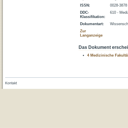
ISSN:
0028-3878
DDC-
610 - Medi
Klassifikation:
Dokumentart:
Wissenscha
Zur
Langanzeige
Das Dokument erschein
4 Medizinische Fakultä
Kontakt