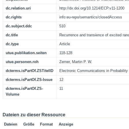
dc.relation.uri
http://dx.doi.org/10.1214/ECP.v11-1200
dc.rights
info:eu-repo/semantics/closedAccess
dc.subject.ddc
510
dc.title
Recurrence and transience of excited ran
dc.type
Article
utue.publikation.seiten
118-128
utue.personen.roh
Zerner, Martin P. W.
dcterms.isPartOf.ZSTitelID
Electronic Communications in Probability
dcterms.isPartOf.ZS-Issue
12
dcterms.isPartOf.ZS-
11
Volume
Dateien zu dieser Ressource
Dateien
Größe
Format
Anzeige