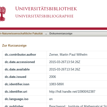
 of excited random walks on Zd and strips
asiert)
h-Naturwissenschaftliche Fakultät
→
Dokumentanzeige
Zur Kurzanzeige
dc.contributor.author
Zerner, Martin Paul Wilhelm
dc.date.accessioned
2015-03-26T13:54:26Z
dc.date.available
2015-03-26T13:54:26Z
dc.date.issued
2006
dc.identifier.issn
1083-589X
dc.identifier.uri
http://hdl.handle.net/10900/62387
dc.language.iso
en
dc.publisher
Beachwood : Institute of Mathematical Sta