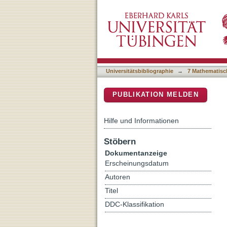
Recurrence and transience
DSpace Repositorium (Manakin b
Universitätsbibliographie
→
7 Mathematisc
PUBLIKATION MELDEN
Hilfe und Informationen
Stöbern
Dokumentanzeige
Erscheinungsdatum
Autoren
Titel
DDC-Klassifikation