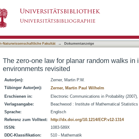
ar random walks in i.i.d. random environments r
asiert)
h-Naturwissenschaftliche Fakultät
→
Dokumentanzeige
The zero-one law for planar random walks in i
environments revisited
Autor(en):
Zerner, Martin P.W.
Tübinger Autor(en):
Zerner, Martin Paul Wilhelm
Erschienen in:
Electronic Communications in Probability (2007),
Verlagsangabe:
Beachwood : Institute of Mathematical Statistics
Sprache:
Englisch
Referenz zum Volltext:
http://dx.doi.org/10.1214/ECP.v12-1314
ISSN:
1083-589X
DDC-Klassifikation:
510 - Mathematik