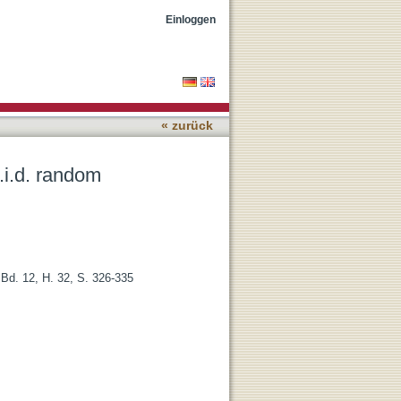
evisited
Einloggen
« zurück
.i.d. random
 Bd. 12, H. 32, S. 326-335