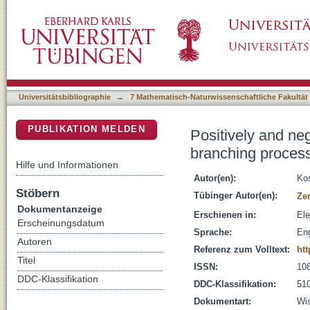
Positively and negatively excited random wal
DSpace Repositorium (Manakin basiert)
Universitätsbibliographie
→
7 Mathematisch-Naturwissenschaftliche Fakultät
PUBLIKATION MELDEN
Positively and ne
branching proces
Hilfe und Informationen
Autor(en):
Kos
Stöbern
Tübinger Autor(en):
Ze
Dokumentanzeige
Erschienen in:
Ele
Erscheinungsdatum
Sprache:
Eng
Autoren
Referenz zum Volltext:
htt
Titel
ISSN:
10
DDC-Klassifikation
DDC-Klassifikation:
510
Dokumentart:
Wis