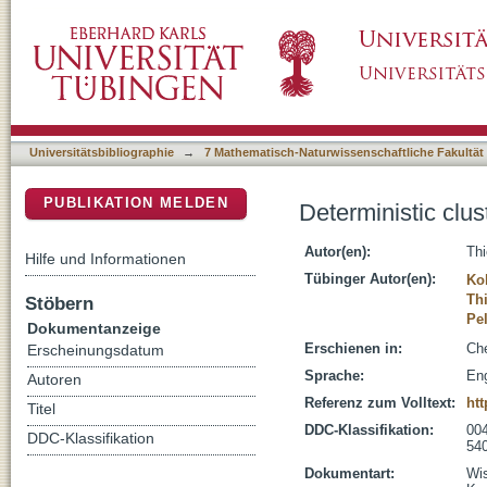
Deterministic clustering of the available che
DSpace Repositorium (Manakin basiert)
Universitätsbibliographie
→
7 Mathematisch-Naturwissenschaftliche Fakultät
PUBLIKATION MELDEN
Deterministic clus
Autor(en):
Thi
Hilfe und Informationen
Tübinger Autor(en):
Ko
Thi
Stöbern
Pel
Dokumentanzeige
Erschienen in:
Che
Erscheinungsdatum
Sprache:
Eng
Autoren
Referenz zum Volltext:
htt
Titel
DDC-Klassifikation:
004
DDC-Klassifikation
54
Dokumentart:
Wis