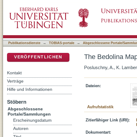
The Bedolina Map – an Exploratory Network 
DSpace Repositorium (Manakin basiert)
Publikationsdienste
→
TOBIAS-portale
→
Abgeschlossene Portale/Sammlu
The Bedolina Map
VERÖFFENTLICHEN
Posluschny, A., K. Lamber
Kontakt
Verträge
Dateien:
Hilfe und Informationen
Stöbern
Aufrufstatistik
Abgeschlossene
Portale/Sammlungen
Zitierfähiger Link (URI):
Erscheinungsdatum
Autoren
Dokumentart:
Titel