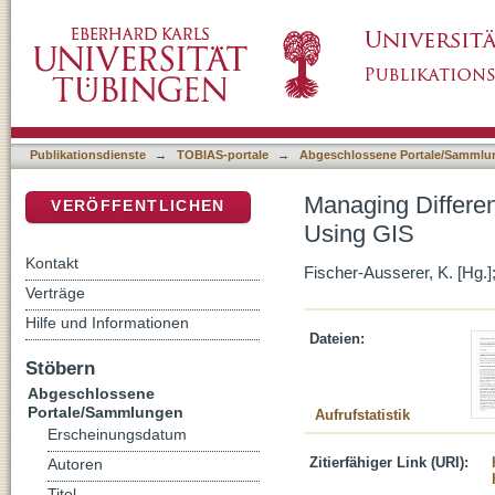
Managing Different Scales in Intra Site and
DSpace Repositorium (Manakin basiert)
Publikationsdienste
→
TOBIAS-portale
→
Abgeschlossene Portale/Sammlu
Managing Differen
VERÖFFENTLICHEN
Using GIS
Kontakt
Fischer-Ausserer, K. [Hg.];
Verträge
Hilfe und Informationen
Dateien:
Stöbern
Abgeschlossene
Portale/Sammlungen
Aufrufstatistik
Erscheinungsdatum
Zitierfähiger Link (URI):
Autoren
Titel