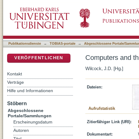
Computers and the Study of Archaeology in 
DSpace Repositorium (Manakin basiert)
Publikationsdienste
→
TOBIAS-portale
→
Abgeschlossene Portale/Sammlu
Computers and th
VERÖFFENTLICHEN
Wilcock, J.D. [Hg.]
Kontakt
Verträge
Dateien:
Hilfe und Informationen
Stöbern
Aufrufstatistik
Abgeschlossene
Portale/Sammlungen
Zitierfähiger Link (URI):
Erscheinungsdatum
Autoren
Dokumentart:
Titel