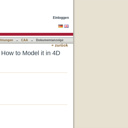
Einloggen
ichtungen
→
CAA
→
Dokumentanzeige
« zurück
 How to Model it in 4D