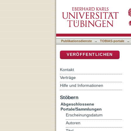
The Lifecycle of a Mediev
DSpace Repositorium (Manakin b
Publikationsdienste
→
TOBIAS-portale
→
VERÖFFENTLICHEN
Kontakt
Verträge
Hilfe und Informationen
Stöbern
Abgeschlossene
Portale/Sammlungen
Erscheinungsdatum
Autoren
Titel