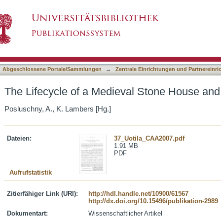
al Stone House and How to Model it in 4D
asiert)
Abgeschlossene Portale/Sammlungen
→
Zentrale Einrichtungen und Partnereinr
The Lifecycle of a Medieval Stone House and
Posluschny, A., K. Lambers [Hg.]
Dateien:
37_Uotila_CAA2007.pdf
1.91 MB
PDF
Aufrufstatistik
Zitierfähiger Link (URI):
http://hdl.handle.net/10900/61567
http://dx.doi.org/10.15496/publikation-2989
Dokumentart:
Wissenschaftlicher Artikel