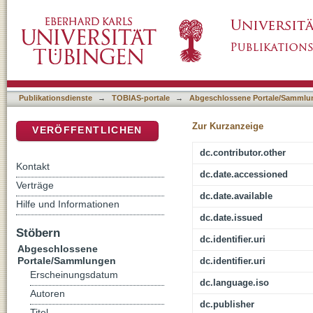
Keeping up with the Literature. A Practical E
DSpace Repositorium (Manakin basiert)
Publikationsdienste
→
TOBIAS-portale
→
Abgeschlossene Portale/Sammlu
Zur Kurzanzeige
VERÖFFENTLICHEN
dc.contributor.other
Kontakt
dc.date.accessioned
Verträge
dc.date.available
Hilfe und Informationen
dc.date.issued
Stöbern
dc.identifier.uri
Abgeschlossene
Portale/Sammlungen
dc.identifier.uri
Erscheinungsdatum
dc.language.iso
Autoren
dc.publisher
Titel