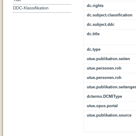
dc.rights
DDC-Klassifikation
dc.subject.classification
dc.subject.ddc
dc.title
dc.type
utue.publikation.seiten
utue.personen.roh
utue.personen.roh
utue.publikation.seitenge
dcterms.DCMIType
utue.opus.portal
utue.publikation.source