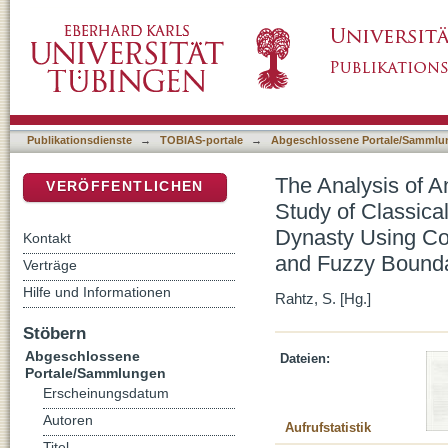
The Analysis of Ancient Chinese Pottery and 
DSpace Repositorium (Manakin basiert)
the Yangshao Culture to the Qing Dynasty Us
Analysis and Fuzzy Boundary Discrimination
Publikationsdienste
→
TOBIAS-portale
→
Abgeschlossene Portale/Sammlu
The Analysis of A
VERÖFFENTLICHEN
Study of Classica
Dynasty Using Com
Kontakt
and Fuzzy Bounda
Verträge
Hilfe und Informationen
Rahtz, S. [Hg.]
Stöbern
Abgeschlossene
Dateien:
Portale/Sammlungen
Erscheinungsdatum
Autoren
Aufrufstatistik
Titel