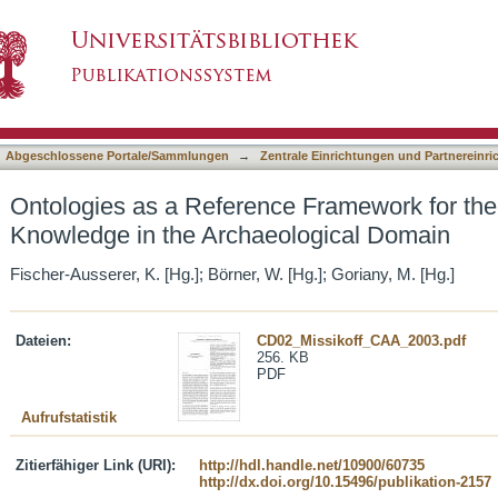
e Framework for the Management of Knowledge
asiert)
Abgeschlossene Portale/Sammlungen
→
Zentrale Einrichtungen und Partnereinr
Ontologies as a Reference Framework for th
Knowledge in the Archaeological Domain
Fischer-Ausserer, K. [Hg.]; Börner, W. [Hg.]; Goriany, M. [Hg.]
Dateien:
CD02_Missikoff_CAA_2003.pdf
256. KB
PDF
Aufrufstatistik
Zitierfähiger Link (URI):
http://hdl.handle.net/10900/60735
http://dx.doi.org/10.15496/publikation-2157