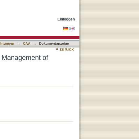
 in the Archaeological
Einloggen
ichtungen
→
CAA
→
Dokumentanzeige
« zurück
e Management of