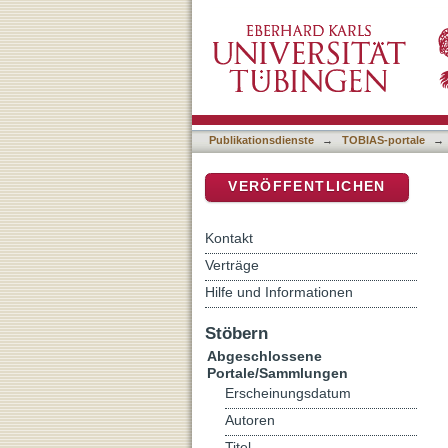
Ontologies as a Referenc
DSpace Repositorium (Manakin b
Domain
Publikationsdienste
→
TOBIAS-portale
→
VERÖFFENTLICHEN
Kontakt
Verträge
Hilfe und Informationen
Stöbern
Abgeschlossene
Portale/Sammlungen
Erscheinungsdatum
Autoren
Titel