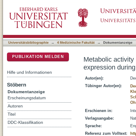
Metabolic activity of Streptococcus mutans b
DSpace Repositorium (Manakin basiert)
and sucrose
Universitätsbibliographie
→
4 Medizinische Fakultät
→
Dokumentanzeige
PUBLIKATION MELDEN
Metabolic activit
expression during
Hilfe und Informationen
Autor(en):
Dec
Stöbern
Tübinger Autor(en):
De
Dokumentanzeige
Kle
Sc
Erscheinungsdatum
Oh
Autoren
Erschienen in:
Int
Titel
Verlagsangabe:
Nat
DDC-Klassifikation
Sprache:
Eng
Referenz zum Volltext:
htt