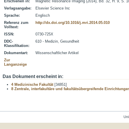
Erschienen in:
Magnetic Resonance Imaging (2014), Bd. 32, H. 9, S. 
Verlagsangabe:
Elsevier Science Inc
Sprache:
Englisch
Referenz zum
http://dx.doi.org/10.1016/j.mri.2014.05.010
Volltext:
ISSN:
0730-725X
DDC-
610 - Medizin, Gesundheit
Klassifikation:
Dokumentart:
Wissenschaftlicher Artikel
Zur
Langanzeige
Das Dokument erscheint in:
4 Medizinische Fakultät
[34851]
8 Zentrale, interfakultäre und fakultätsübergreifende Einrichtunge
Uni