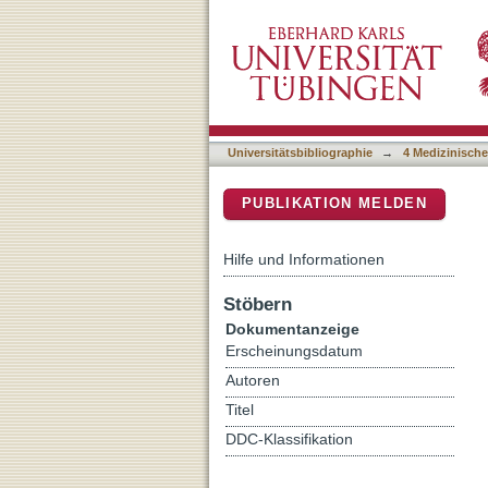
Assessment of T-1, T-1 rho
DSpace Repositorium (Manakin b
Universitätsbibliographie
→
4 Medizinische
PUBLIKATION MELDEN
Hilfe und Informationen
Stöbern
Dokumentanzeige
Erscheinungsdatum
Autoren
Titel
DDC-Klassifikation