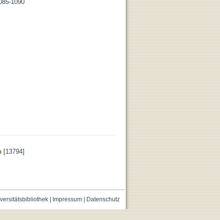
1085-1090
n
[13794]
versitätsbibliothek
|
Impressum
|
Datenschutz