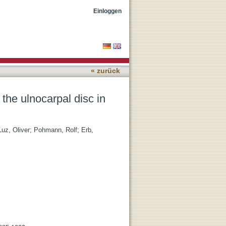
hy subjects at 3 tesla
Einloggen
« zurück
the ulnocarpal disc in
Luz, Oliver
;
Pohmann, Rolf
;
Erb,