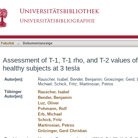
, and T-2 values of the ulnocarpal disc in healt
asiert)
 Fakultät
→
Dokumentanzeige
Assessment of T-1, T-1 rho, and T-2 values of 
healthy subjects at 3 tesla
Autor(en):
Rauscher, Isabel
;
Bender, Benjamin
;
Groezinger, Gerd
;
Michael
;
Schick, Fritz
;
Martirosian, Petros
Tübinger
Rauscher, Isabel
Autor(en):
Bender, Benjamin
Luz, Oliver
Pohmann, Rolf
Erb, Michael
Schick, Fritz
Martirosian, Petros
Grözinger, Gerd Christian