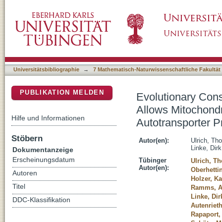
Evolutionary Conservation in Biogenesis of 
DSpace Repositorium (Manakin basiert)
a Functional Bacterial Trimeric Autotransport
Universitätsbibliographie
→
7 Mathematisch-Naturwissenschaftliche Fakultät
PUBLIKATION MELDEN
Evolutionary Cons
Allows Mitochondr
Hilfe und Informationen
Autotransporter P
Stöbern
Autor(en):
Ulrich, Th
Linke, Dirk
Dokumentanzeige
Erscheinungsdatum
Tübinger
Ulrich, T
Autor(en):
Oberhettin
Autoren
Holzer, Ka
Titel
Ramms, A
Linke, Dir
DDC-Klassifikation
Autenrieth
Rapaport,