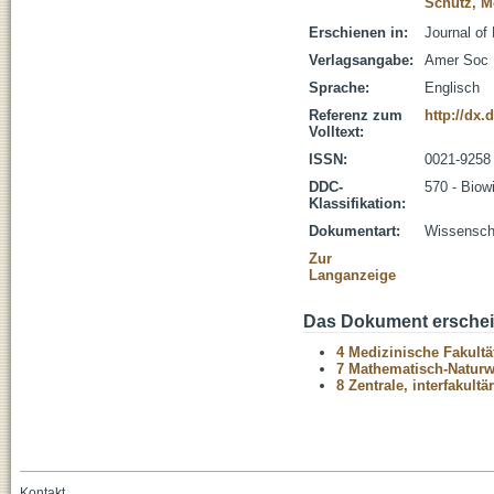
Schütz, M
Erschienen in:
Journal of
Verlagsangabe:
Amer Soc B
Sprache:
Englisch
Referenz zum
http://dx.
Volltext:
ISSN:
0021-9258
DDC-
570 - Biow
Klassifikation:
Dokumentart:
Wissenscha
Zur
Langanzeige
Das Dokument erschein
4 Medizinische Fakultä
7 Mathematisch-Naturwi
8 Zentrale, interfakult
Kontakt