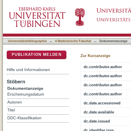
Focal epilepsy in Glucose transporter type 1 (
DSpace Repositorium (Manakin basiert)
Universitätsbibliographie
→
4 Medizinische Fakultät
→
Dokumentanzeige
PUBLIKATION MELDEN
Zur Kurzanzeige
dc.contributor.author
Hilfe und Informationen
dc.contributor.author
Stöbern
dc.contributor.author
Dokumentanzeige
dc.contributor.author
Erscheinungsdatum
Autoren
dc.date.accessioned
Titel
dc.date.available
DDC-Klassifikation
dc.date.issued
dc.identifier.issn