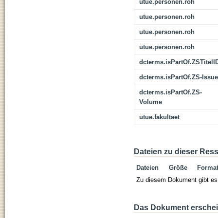
utue.personen.roh
utue.personen.roh
utue.personen.roh
utue.personen.roh
dcterms.isPartOf.ZSTitelI
dcterms.isPartOf.ZS-Issue
dcterms.isPartOf.ZS-
Volume
utue.fakultaet
Dateien zu dieser Res
Dateien
Größe
Forma
Zu diesem Dokument gibt es 
Das Dokument erschein