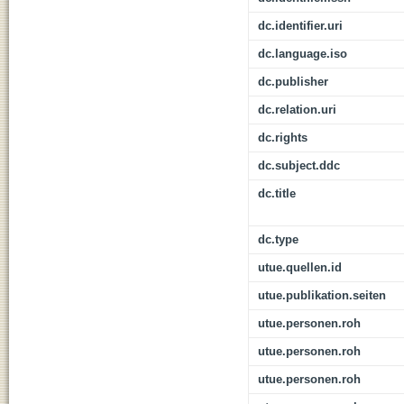
dc.identifier.uri
dc.language.iso
dc.publisher
dc.relation.uri
dc.rights
dc.subject.ddc
dc.title
dc.type
utue.quellen.id
utue.publikation.seiten
utue.personen.roh
utue.personen.roh
utue.personen.roh