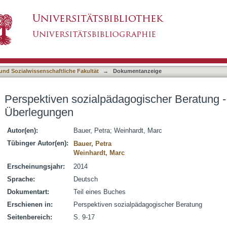
ogischer Beratung - einführende Überlegungen
asiert)
 und Sozialwissenschaftliche Fakultät
→
Dokumentanzeige
Perspektiven sozialpädagogischer Beratung -
Überlegungen
Autor(en):
Bauer, Petra
;
Weinhardt, Marc
Tübinger Autor(en):
Bauer, Petra
Weinhardt, Marc
Erscheinungsjahr:
2014
Sprache:
Deutsch
Dokumentart:
Teil eines Buches
Erschienen in:
Perspektiven sozialpädagogischer Beratung
Seitenbereich:
S. 9-17