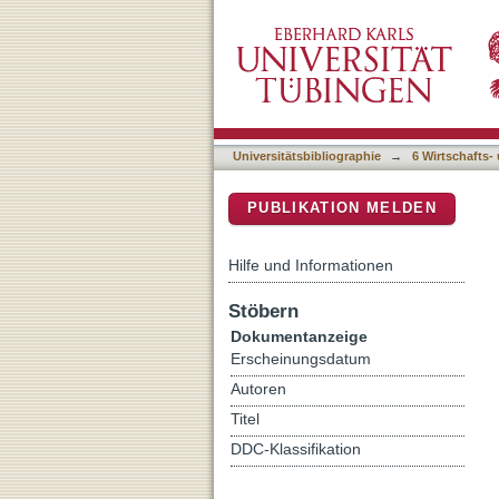
Perspektiven sozialpädag
DSpace Repositorium (Manakin b
Universitätsbibliographie
→
6 Wirtschafts-
PUBLIKATION MELDEN
Hilfe und Informationen
Stöbern
Dokumentanzeige
Erscheinungsdatum
Autoren
Titel
DDC-Klassifikation