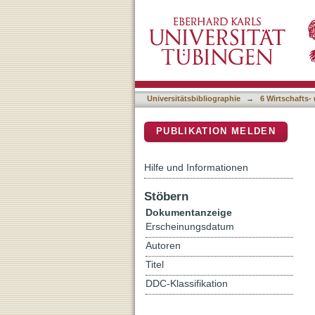
Alle alles lehren : Schul
DSpace Repositorium (Manakin b
nach der Neuordnung der
Universitätsbibliographie
→
6 Wirtschafts-
PUBLIKATION MELDEN
Hilfe und Informationen
Stöbern
Dokumentanzeige
Erscheinungsdatum
Autoren
Titel
DDC-Klassifikation