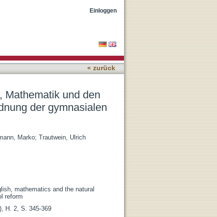
urwissenschaften vor und
Einloggen
« zurück
ch, Mathematik und den
rdnung der gymnasialen
mann, Marko
;
Trautwein, Ulrich
lish, mathematics and the natural
l reform
), H. 2, S. 345-369