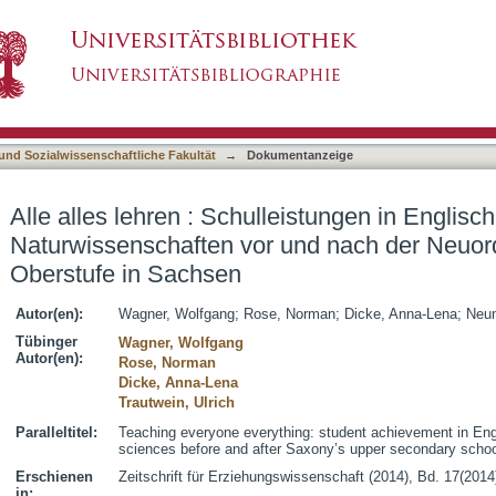
leistungen in Englisch, Mathematik und den Nat
asiert)
 gymnasialen Oberstufe in Sachsen
 und Sozialwissenschaftliche Fakultät
→
Dokumentanzeige
Alle alles lehren : Schulleistungen in Englis
Naturwissenschaften vor und nach der Neuo
Oberstufe in Sachsen
Autor(en):
Wagner, Wolfgang
;
Rose, Norman
;
Dicke, Anna-Lena
;
Neu
Tübinger
Wagner, Wolfgang
Autor(en):
Rose, Norman
Dicke, Anna-Lena
Trautwein, Ulrich
Paralleltitel:
Teaching everyone everything: student achievement in Eng
sciences before and after Saxony’s upper secondary schoo
Erschienen
Zeitschrift für Erziehungswissenschaft (2014), Bd. 17(2014
in: