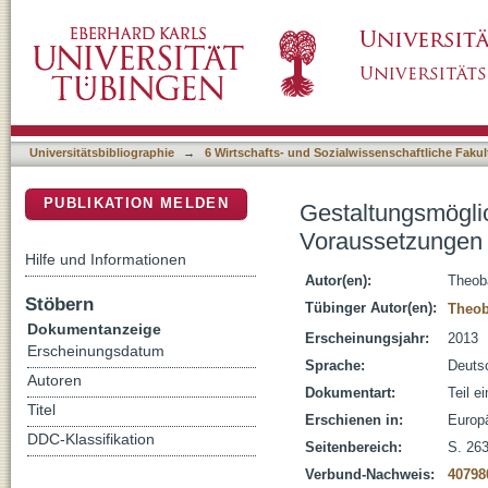
Gestaltungsmöglichkeiten für Eltern im Schul
DSpace Repositorium (Manakin basiert)
europäischen Vergleich
Universitätsbibliographie
→
6 Wirtschafts- und Sozialwissenschaftliche Fakul
PUBLIKATION MELDEN
Gestaltungsmöglic
Voraussetzungen f
Hilfe und Informationen
Autor(en):
Theoba
Stöbern
Tübinger Autor(en):
Theob
Dokumentanzeige
Erscheinungsjahr:
2013
Erscheinungsdatum
Sprache:
Deuts
Autoren
Dokumentart:
Teil e
Titel
Erschienen in:
Europ
DDC-Klassifikation
Seitenbereich:
S. 26
Verbund-Nachweis:
40798