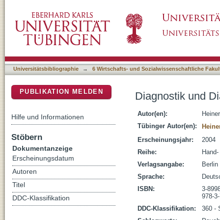
Diagnostik und Diagnosen in der Sozialen Ar
DSpace Repositorium (Manakin basiert)
Universitätsbibliographie
→
6 Wirtschafts- und Sozialwissenschaftliche Fakul
PUBLIKATION MELDEN
Diagnostik und Di
Autor(en):
Heiner
Hilfe und Informationen
Tübinger Autor(en):
Heine
Stöbern
Erscheinungsjahr:
2004
Dokumentanzeige
Reihe:
Hand- 
Erscheinungsdatum
Verlagsangabe:
Berlin
Autoren
Sprache:
Deuts
Titel
ISBN:
3-899
978-3
DDC-Klassifikation
DDC-Klassifikation:
360 - 