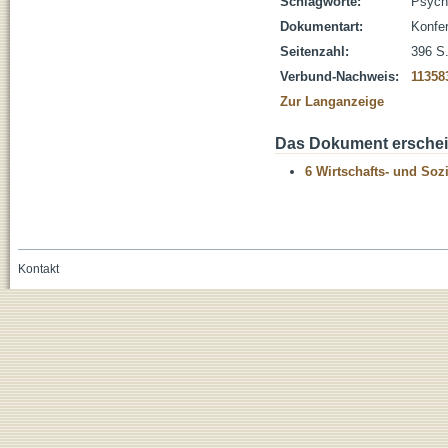
Schlagworte:
Psych
Dokumentart:
Konfer
Seitenzahl:
396 S.
Verbund-Nachweis:
11358
Zur Langanzeige
Das Dokument erschein
6 Wirtschafts- und Soz
Kontakt