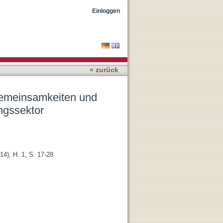
schiede zum Bildungs-
Einloggen
« zurück
Gemeinsamkeiten und
ngssektor
14), H. 1, S. 17-28