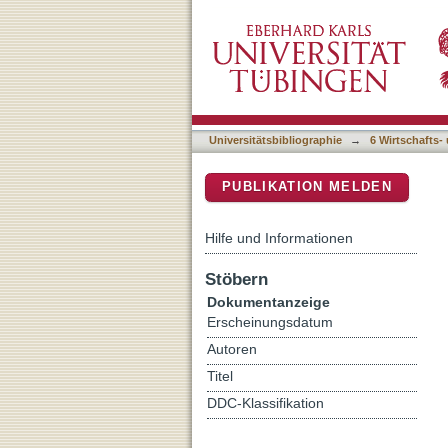
Das Personal in der Erw
DSpace Repositorium (Manakin b
und Dienstleistungssektor
Universitätsbibliographie
→
6 Wirtschafts-
PUBLIKATION MELDEN
Hilfe und Informationen
Stöbern
Dokumentanzeige
Erscheinungsdatum
Autoren
Titel
DDC-Klassifikation