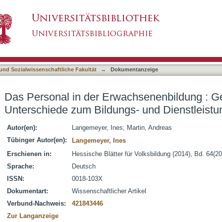
achsenenbildung : Gemeinsamkeiten und Unter
asiert)
 und Sozialwissenschaftliche Fakultät
→
Dokumentanzeige
Das Personal in der Erwachsenenbildung : 
Unterschiede zum Bildungs- und Dienstleistu
Autor(en):
Langemeyer, Ines
;
Martin, Andreas
Tübinger Autor(en):
Langemeyer, Ines
Erschienen in:
Hessische Blätter für Volksbildung (2014), Bd. 64(20
Sprache:
Deutsch
ISSN:
0018-103X
Dokumentart:
Wissenschaftlicher Artikel
Verbund-Nachweis:
421843446
Zur Langanzeige