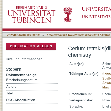
Cerium tetrakis(diisopropylamide) - a useful 
DSpace Repositorium (Manakin basiert)
Universitätsbibliographie
→
7 Mathematisch-Naturwissenschaftliche Fakultät
PUBLIKATION MELDEN
Cerium tetrakis(di
chemistry
Hilfe und Informationen
Autor(en):
Schne
Anwan
Stöbern
Tübinger Autor(en):
Schne
Dokumentanzeige
Spall
Erscheinungsdatum
Anwan
Autoren
Maich
Titel
Erschienen in:
Chemi
DDC-Klassifikation
Verlagsangabe:
Royal
Sprache:
Engli