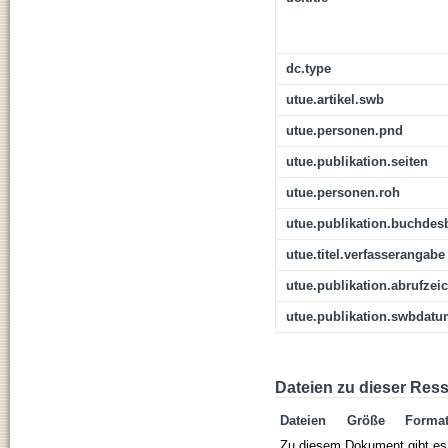
dc.type
utue.artikel.swb
utue.personen.pnd
utue.publikation.seiten
utue.personen.roh
utue.publikation.buchdes
utue.titel.verfasserangabe
utue.publikation.abrufzei
utue.publikation.swbdat
Dateien zu dieser Res
Dateien
Größe
Forma
Zu diesem Dokument gibt es 