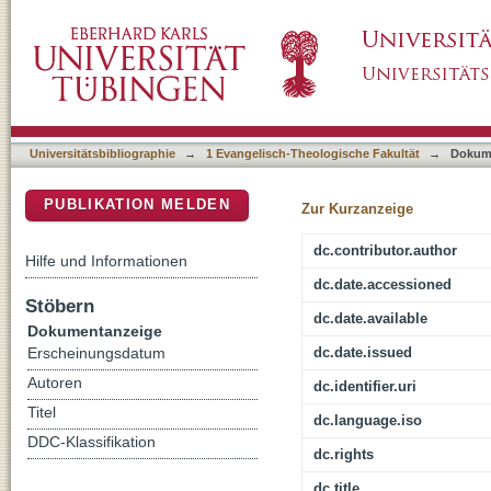
Ferdinand Christian Baur (1792 - 1860) : d
DSpace Repositorium (Manakin basiert)
der neutestamentlichen Autoren
Universitätsbibliographie
→
1 Evangelisch-Theologische Fakultät
→
Dokum
PUBLIKATION MELDEN
Zur Kurzanzeige
dc.contributor.author
Hilfe und Informationen
dc.date.accessioned
Stöbern
dc.date.available
Dokumentanzeige
dc.date.issued
Erscheinungsdatum
Autoren
dc.identifier.uri
Titel
dc.language.iso
DDC-Klassifikation
dc.rights
dc.title