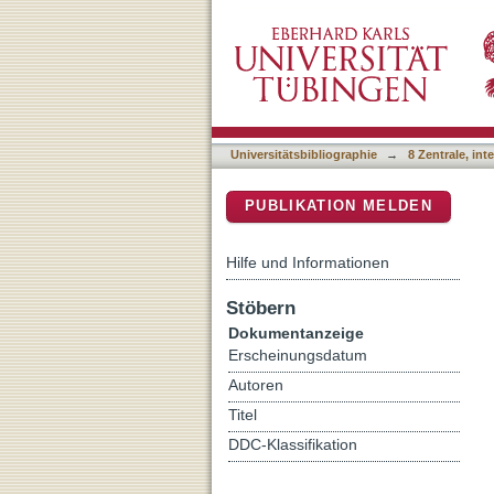
Die Universität Tübingen
DSpace Repositorium (Manakin b
Universitätsbibliographie
→
8 Zentrale, in
PUBLIKATION MELDEN
Hilfe und Informationen
Stöbern
Dokumentanzeige
Erscheinungsdatum
Autoren
Titel
DDC-Klassifikation