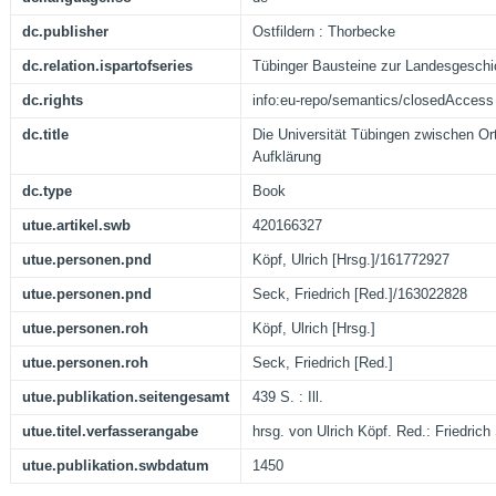
dc.publisher
Ostfildern : Thorbecke
dc.relation.ispartofseries
Tübinger Bausteine zur Landesgeschi
dc.rights
info:eu-repo/semantics/closedAccess
dc.title
Die Universität Tübingen zwischen Or
Aufklärung
dc.type
Book
utue.artikel.swb
420166327
utue.personen.pnd
Köpf, Ulrich [Hrsg.]/161772927
utue.personen.pnd
Seck, Friedrich [Red.]/163022828
utue.personen.roh
Köpf, Ulrich [Hrsg.]
utue.personen.roh
Seck, Friedrich [Red.]
utue.publikation.seitengesamt
439 S. : Ill.
utue.titel.verfasserangabe
hrsg. von Ulrich Köpf. Red.: Friedric
utue.publikation.swbdatum
1450