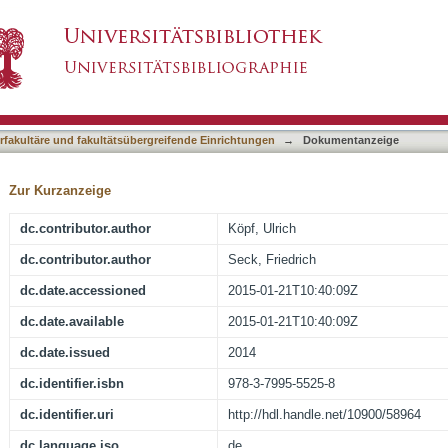
 zwischen Orthodoxie, Pietismus und Aufklärun
asiert)
terfakultäre und fakultätsübergreifende Einrichtungen
→
Dokumentanzeige
Zur Kurzanzeige
dc.contributor.author
Köpf, Ulrich
dc.contributor.author
Seck, Friedrich
dc.date.accessioned
2015-01-21T10:40:09Z
dc.date.available
2015-01-21T10:40:09Z
dc.date.issued
2014
dc.identifier.isbn
978-3-7995-5525-8
dc.identifier.uri
http://hdl.handle.net/10900/58964
dc.language.iso
de