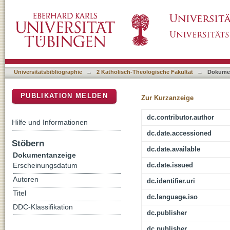
EKK - Evangelisch-Katholischer Kommenta
DSpace Repositorium (Manakin basiert)
Universitätsbibliographie
→
2 Katholisch-Theologische Fakultät
→
Dokume
PUBLIKATION MELDEN
Zur Kurzanzeige
dc.contributor.author
Hilfe und Informationen
dc.date.accessioned
Stöbern
dc.date.available
Dokumentanzeige
dc.date.issued
Erscheinungsdatum
Autoren
dc.identifier.uri
Titel
dc.language.iso
DDC-Klassifikation
dc.publisher
dc.publisher