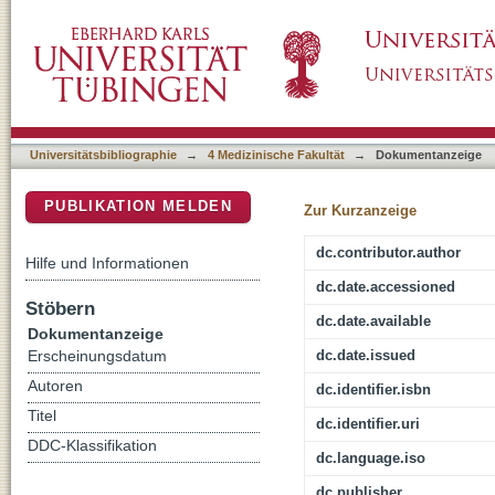
Aphasie
DSpace Repositorium (Manakin basiert)
Universitätsbibliographie
→
4 Medizinische Fakultät
→
Dokumentanzeige
PUBLIKATION MELDEN
Zur Kurzanzeige
dc.contributor.author
Hilfe und Informationen
dc.date.accessioned
Stöbern
dc.date.available
Dokumentanzeige
dc.date.issued
Erscheinungsdatum
Autoren
dc.identifier.isbn
Titel
dc.identifier.uri
DDC-Klassifikation
dc.language.iso
dc.publisher