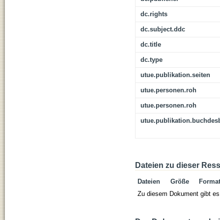
dc.rights
dc.subject.ddc
dc.title
dc.type
utue.publikation.seiten
utue.personen.roh
utue.personen.roh
utue.publikation.buchdes
Dateien zu dieser Res
Dateien
Größe
Forma
Zu diesem Dokument gibt es 