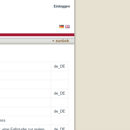
schen Bewegung der
Einloggen
« zurück
de_DE
de_DE
de_DE
cess
 eine Fallstudie zur realen
de_DE