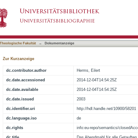
etauften : eine Fallstudie zur realen ökumeni
asiert)
Lutherischen Kirche Deutschlands
Theologische Fakultät
→
Dokumentanzeige
Zur Kurzanzeige
dc.contributor.author
Herms, Eilert
dc.date.accessioned
2014-12-04T14:54:25Z
dc.date.available
2014-12-04T14:54:25Z
dc.date.issued
2003
dc.identifier.uri
http://hdl.handle.net/10900/58201
dc.language.iso
de
dc.rights
info:eu-repo/semantics/closedAc
dc.title
Das Abendmahl für alle Getauften :