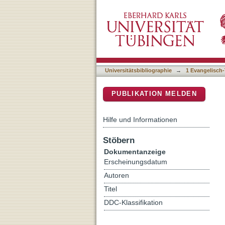
Das Abendmahl für alle G
DSpace Repositorium (Manakin b
Vereinigten Evangelisch-
Universitätsbibliographie
→
1 Evangelisch-
PUBLIKATION MELDEN
Hilfe und Informationen
Stöbern
Dokumentanzeige
Erscheinungsdatum
Autoren
Titel
DDC-Klassifikation