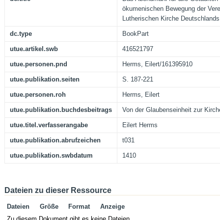
ökumenischen Bewegung der Verei
Lutherischen Kirche Deutschlands
dc.type
BookPart
utue.artikel.swb
416521797
utue.personen.pnd
Herms, Eilert/161395910
utue.publikation.seiten
S. 187-221
utue.personen.roh
Herms, Eilert
utue.publikation.buchdesbeitrags
Von der Glaubenseinheit zur Kirc
utue.titel.verfasserangabe
Eilert Herms
utue.publikation.abrufzeichen
t031
utue.publikation.swbdatum
1410
Dateien zu dieser Ressource
Dateien
Größe
Format
Anzeige
Zu diesem Dokument gibt es keine Dateien.