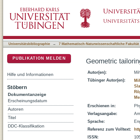
Geometric tailoring of plasmonic nanotips for
DSpace Repositorium (Manakin basiert)
Universitätsbibliographie
→
7 Mathematisch-Naturwissenschaftliche Fakultät
PUBLIKATION MELDEN
Geometric tailorin
Autor(en):
Mih
Hilfe und Informationen
Tübinger Autor(en):
Mih
Sl
Stöbern
Rö
Dokumentanzeige
Mei
Erscheinungsdatum
Erschienen in:
Phy
Autoren
Verlagsangabe:
Am
Titel
Sprache:
Eng
DDC-Klassifikation
Referenz zum Volltext:
ht
ISSN:
10