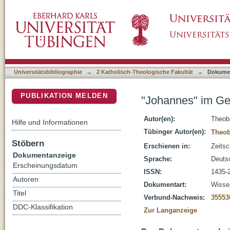
"Johannes" im Gespräch - mit wem und wor
DSpace Repositorium (Manakin basiert)
Universitätsbibliographie
→
2 Katholisch-Theologische Fakultät
→
Dokume
PUBLIKATION MELDEN
"Johannes" im Ge
Autor(en):
Theob
Hilfe und Informationen
Tübinger Autor(en):
Theob
Stöbern
Erschienen in:
Zeitsc
Dokumentanzeige
Sprache:
Deuts
Erscheinungsdatum
ISSN:
1435-
Autoren
Dokumentart:
Wissen
Titel
Verbund-Nachweis:
35553
DDC-Klassifikation
Zur Langanzeige