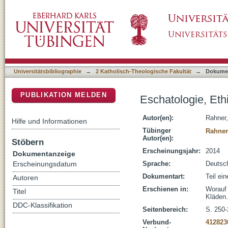
Eschatologie, Ethik und die Frage nach dem
DSpace Repositorium (Manakin basiert)
Universitätsbibliographie
→
2 Katholisch-Theologische Fakultät
→
Dokume
PUBLIKATION MELDEN
Eschatologie, Et
Autor(en):
Rahner
Hilfe und Informationen
Tübinger
Rahner
Autor(en):
Stöbern
Erscheinungsjahr:
2014
Dokumentanzeige
Sprache:
Deutsc
Erscheinungsdatum
Dokumentart:
Teil ei
Autoren
Erschienen in:
Worauf 
Titel
Kläden.
DDC-Klassifikation
Seitenbereich:
S. 250
Verbund-
412823