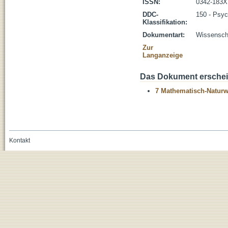
ISSN:
0342-183X
DDC-
150 - Psyc
Klassifikation:
Dokumentart:
Wissenscha
Zur
Langanzeige
Das Dokument erschein
7 Mathematisch-Naturwi
Kontakt