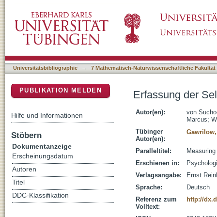
Erfassung der Selbstregulation vor dem Schul
DSpace Repositorium (Manakin basiert)
Universitätsbibliographie
→
7 Mathematisch-Naturwissenschaftliche Fakultät
PUBLIKATION MELDEN
Erfassung der Sel
Autor(en):
von Suchod
Hilfe und Informationen
Marcus
;
W
Tübinger
Gawrilow,
Stöbern
Autor(en):
Dokumentanzeige
Paralleltitel:
Measuring 
Erscheinungsdatum
Erschienen in:
Psychologi
Autoren
Verlagsangabe:
Ernst Rein
Titel
Sprache:
Deutsch
DDC-Klassifikation
Referenz zum
http://dx.
Volltext: