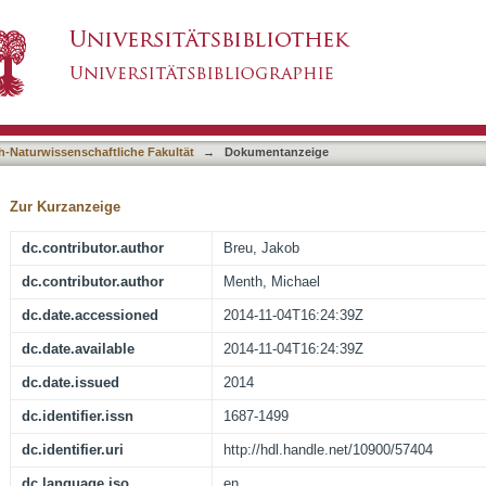
Cooperative Awareness Messages in productio
asiert)
h-Naturwissenschaftliche Fakultät
→
Dokumentanzeige
Zur Kurzanzeige
dc.contributor.author
Breu, Jakob
dc.contributor.author
Menth, Michael
dc.date.accessioned
2014-11-04T16:24:39Z
dc.date.available
2014-11-04T16:24:39Z
dc.date.issued
2014
dc.identifier.issn
1687-1499
dc.identifier.uri
http://hdl.handle.net/10900/57404
dc.language.iso
en