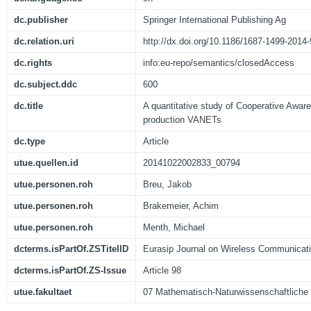
dc.publisher
Springer International Publishing Ag
dc.relation.uri
http://dx.doi.org/10.1186/1687-1499-2014
dc.rights
info:eu-repo/semantics/closedAccess
dc.subject.ddc
600
dc.title
A quantitative study of Cooperative Awa
production VANETs
dc.type
Article
utue.quellen.id
20141022002833_00794
utue.personen.roh
Breu, Jakob
utue.personen.roh
Brakemeier, Achim
utue.personen.roh
Menth, Michael
dcterms.isPartOf.ZSTitelID
Eurasip Journal on Wireless Communicat
dcterms.isPartOf.ZS-Issue
Article 98
utue.fakultaet
07 Mathematisch-Naturwissenschaftliche 