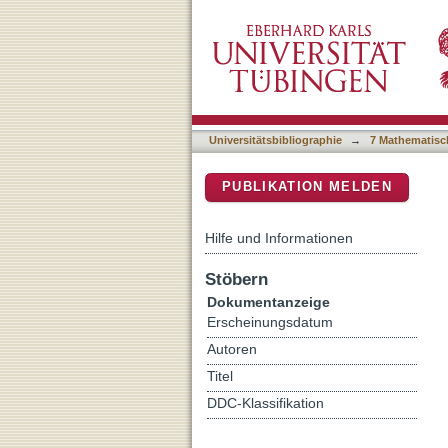
A quantitative study of 
DSpace Repositorium (Manakin b
Universitätsbibliographie
→
7 Mathematisc
PUBLIKATION MELDEN
Hilfe und Informationen
Stöbern
Dokumentanzeige
Erscheinungsdatum
Autoren
Titel
DDC-Klassifikation