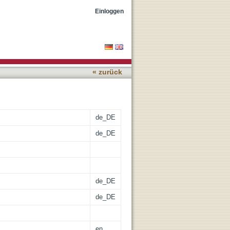
n VANETs
Einloggen
« zurück
de_DE
de_DE
de_DE
de_DE
en