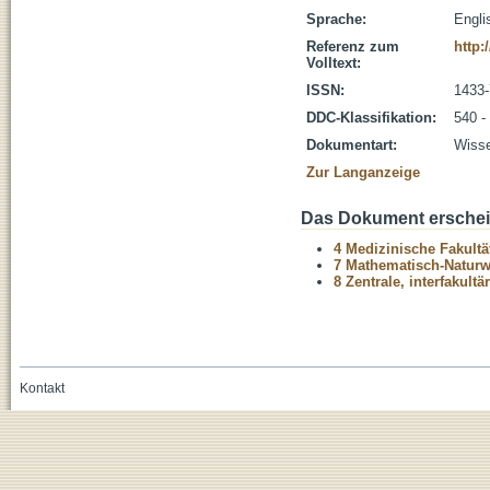
Sprache:
Engli
Referenz zum
http:
Volltext:
ISSN:
1433
DDC-Klassifikation:
540 -
Dokumentart:
Wisse
Zur Langanzeige
Das Dokument erschein
4 Medizinische Fakultä
7 Mathematisch-Naturwi
8 Zentrale, interfakult
Kontakt