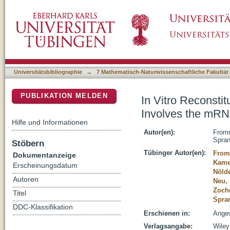
In Vitro Reconstitution of a Cellular Phase-
DSpace Repositorium (Manakin basiert)
Machinery
Universitätsbibliographie
→
7 Mathematisch-Naturwissenschaftliche Fakultät
PUBLIKATION MELDEN
In Vitro Reconstit
Involves the mR
Hilfe und Informationen
Autor(en):
From
Spra
Stöbern
Tübinger Autor(en):
From
Dokumentanzeige
Kame
Erscheinungsdatum
Nölde
Autoren
Neu, 
Zoche
Titel
Spra
DDC-Klassifikation
Erschienen in:
Angew
Verlagsangabe:
Wiley