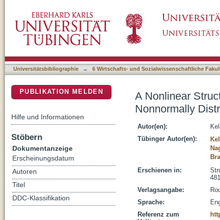
A Nonlinear Structural Equation Mixture Mod
DSpace Repositorium (Manakin basiert)
Predictor Variables
Universitätsbibliographie
→
6 Wirtschafts- und Sozialwissenschaftliche Fakul
PUBLIKATION MELDEN
A Nonlinear Struc
Nonnormally Distr
Hilfe und Informationen
Autor(en):
Kel
Stöbern
Tübinger Autor(en):
Kel
Dokumentanzeige
Na
Bra
Erscheinungsdatum
Erschienen in:
Str
Autoren
48
Titel
Verlagsangabe:
Rou
DDC-Klassifikation
Sprache:
Eng
Referenz zum
htt