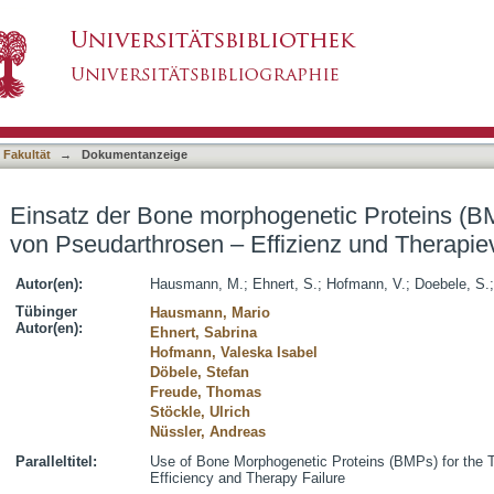
enetic Proteins (BMPs) zur Behandlung von Ps
asiert)
 Fakultät
→
Dokumentanzeige
Einsatz der Bone morphogenetic Proteins (
von Pseudarthrosen – Effizienz und Therapi
Autor(en):
Hausmann, M.
;
Ehnert, S.
;
Hofmann, V.
;
Doebele, S.
Tübinger
Hausmann, Mario
Autor(en):
Ehnert, Sabrina
Hofmann, Valeska Isabel
Döbele, Stefan
Freude, Thomas
Stöckle, Ulrich
Nüssler, Andreas
Paralleltitel:
Use of Bone Morphogenetic Proteins (BMPs) for the T
Efficiency and Therapy Failure