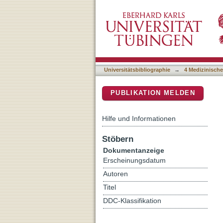
Einsatz der Bone morphog
DSpace Repositorium (Manakin b
und Therapieversagen
Universitätsbibliographie
→
4 Medizinische
PUBLIKATION MELDEN
Hilfe und Informationen
Stöbern
Dokumentanzeige
Erscheinungsdatum
Autoren
Titel
DDC-Klassifikation