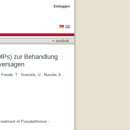
eudarthrosen – Effizienz
Einloggen
« zurück
BMPs) zur Behandlung
eversagen
;
Freude, T.
;
Stoeckle, U.
;
Nussler, A.
reatment of Pseudarthroses -