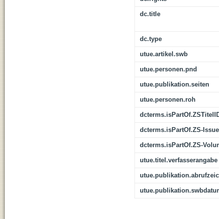
dc.title
dc.type
utue.artikel.swb
utue.personen.pnd
utue.publikation.seiten
utue.personen.roh
dcterms.isPartOf.ZSTitelI
dcterms.isPartOf.ZS-Issue
dcterms.isPartOf.ZS-Vol
utue.titel.verfasserangabe
utue.publikation.abrufzei
utue.publikation.swbdat