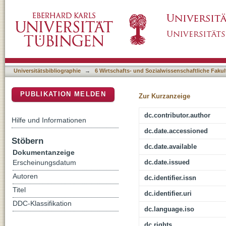
Individuelles Gesundheitsmanagement im ol
DSpace Repositorium (Manakin basiert)
Studie
Universitätsbibliographie
→
6 Wirtschafts- und Sozialwissenschaftliche Fakul
PUBLIKATION MELDEN
Zur Kurzanzeige
dc.contributor.author
Hilfe und Informationen
dc.date.accessioned
Stöbern
dc.date.available
Dokumentanzeige
dc.date.issued
Erscheinungsdatum
Autoren
dc.identifier.issn
Titel
dc.identifier.uri
DDC-Klassifikation
dc.language.iso
dc.rights