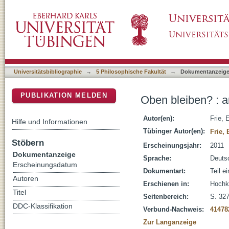
Oben bleiben? : armer preußischer Adel im 1
DSpace Repositorium (Manakin basiert)
Universitätsbibliographie
→
5 Philosophische Fakultät
→
Dokumentanzeig
PUBLIKATION MELDEN
Oben bleiben? : a
Autor(en):
Frie, 
Hilfe und Informationen
Tübinger Autor(en):
Frie,
Stöbern
Erscheinungsjahr:
2011
Dokumentanzeige
Sprache:
Deuts
Erscheinungsdatum
Dokumentart:
Teil e
Autoren
Erschienen in:
Hochku
Titel
Seitenbereich:
S. 32
DDC-Klassifikation
Verbund-Nachweis:
41478
Zur Langanzeige