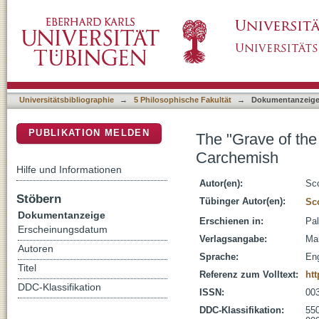
The "Grave of the Court Pit" : a rediscover
DSpace Repositorium (Manakin basiert)
Universitätsbibliographie
→
5 Philosophische Fakultät
→
Dokumentanzeig
PUBLIKATION MELDEN
The "Grave of the
Carchemish
Hilfe und Informationen
Autor(en):
Sc
Stöbern
Tübinger Autor(en):
Sc
Dokumentanzeige
Erschienen in:
Pal
Erscheinungsdatum
Verlagsangabe:
Ma
Autoren
Sprache:
Eng
Titel
Referenz zum Volltext:
ht
DDC-Klassifikation
ISSN:
00
DDC-Klassifikation:
55