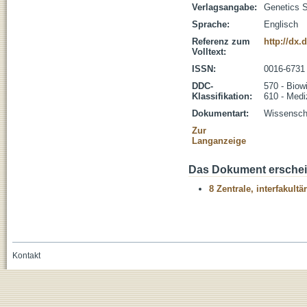
Verlagsangabe:
Genetics 
Sprache:
Englisch
Referenz zum
http://dx.
Volltext:
ISSN:
0016-6731
DDC-
570 - Biow
Klassifikation:
610 - Medi
Dokumentart:
Wissenscha
Zur
Langanzeige
Das Dokument erschein
8 Zentrale, interfakult
Kontakt