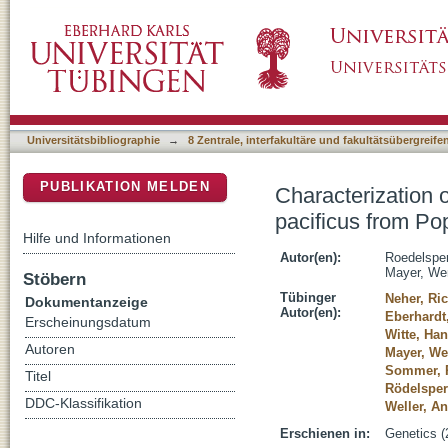
Characterization of Genetic Diversity in the
DSpace Repositorium (Manakin basiert)
Scale Resequencing Data
Universitätsbibliographie
→
8 Zentrale, interfakultäre und fakultätsübergreif
PUBLIKATION MELDEN
Characterization 
pacificus from P
Hilfe und Informationen
Autor(en):
Roedelsper
Mayer, We
Stöbern
Tübinger
Neher, Ri
Dokumentanzeige
Autor(en):
Eberhardt
Erscheinungsdatum
Witte, Ha
Autoren
Mayer, We
Sommer, R
Titel
Rödelsper
DDC-Klassifikation
Weller, A
Erschienen in:
Genetics (