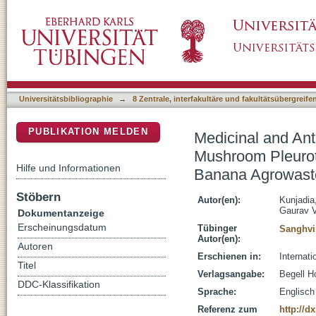
Medicinal and Antimicrobial Role of the Oys
DSpace Repositorium (Manakin basiert)
(Higher Basidiomycetes) Cultivated on Bana
Universitätsbibliographie
→
8 Zentrale, interfakultäre und fakultätsübergreif
PUBLIKATION MELDEN
Medicinal and Ant
Mushroom Pleurotu
Hilfe und Informationen
Banana Agrowaste
Stöbern
Autor(en):
Kunjadia
Gaurav V
Dokumentanzeige
Erscheinungsdatum
Tübinger
Sanghvi
Autor(en):
Autoren
Erschienen in:
Internat
Titel
Verlagsangabe:
Begell H
DDC-Klassifikation
Sprache:
Englisch
Referenz zum
http://d