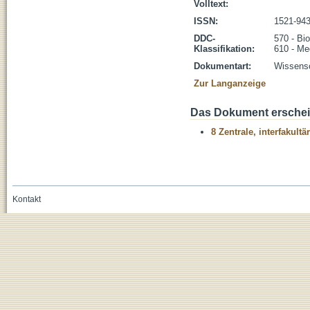
Volltext:
ISSN:
1521-94
DDC-
570 - Bi
Klassifikation:
610 - Me
Dokumentart:
Wissensch
Zur Langanzeige
Das Dokument erschein
8 Zentrale, interfakult
Kontakt