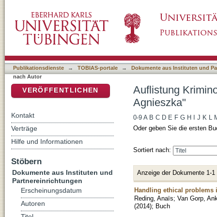
Auflistung Kriminologisches Repository nach
DSpace Repositorium (Manakin basiert)
Publikationsdienste
→
TOBIAS-portale
→
Dokumente aus Instituten und Pa
nach Autor
Auflistung Krimin
VERÖFFENTLICHEN
Agnieszka"
Kontakt
0-9
A
B
C
D
E
F
G
H
I
J
K
L
Verträge
Oder geben Sie die ersten Bu
Hilfe und Informationen
Sortiert nach:
Stöbern
Dokumente aus Instituten und
Anzeige der Dokumente 1-1
Partnereinrichtungen
Handling ethical problems 
Erscheinungsdatum
Reding, Anaïs
;
Van Gorp, An
Autoren
(
2014
)
;
Buch
Titel