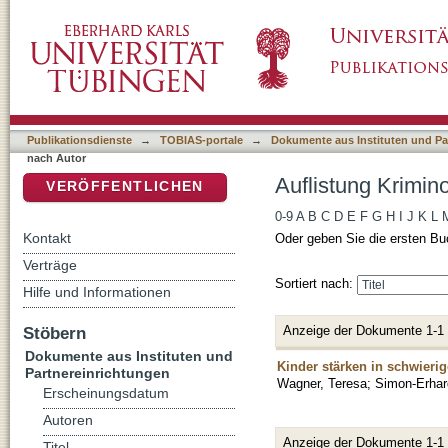
Auflistung Kriminologisches Repository nach
DSpace Repositorium (Manakin basiert)
Publikationsdienste
→
TOBIAS-portale
→
Dokumente aus Instituten und Pa
nach Autor
Auflistung Krimin
VERÖFFENTLICHEN
0-9
A
B
C
D
E
F
G
H
I
J
K
L
Kontakt
Oder geben Sie die ersten Bu
Verträge
Sortiert nach:
Hilfe und Informationen
Anzeige der Dokumente 1-1
Stöbern
Dokumente aus Instituten und
Kinder stärken in schwier
Partnereinrichtungen
Wagner, Teresa
;
Simon-Erhar
Erscheinungsdatum
Autoren
Anzeige der Dokumente 1-1
Titel