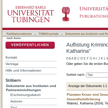
Auflistung Kriminologisches Repository nach
DSpace Repositorium (Manakin basiert)
Publikationsdienste
→
TOBIAS-portale
→
Dokumente aus Instituten und Pa
nach Autor
Auflistung Krimin
VERÖFFENTLICHEN
Katharina"
Kontakt
0-9
A
B
C
D
E
F
G
H
I
J
K
L
Verträge
Oder geben Sie die ersten Bu
Hilfe und Informationen
Sortiert nach:
Stöbern
Dokumente aus Instituten und
Anzeige der Dokumente 1-1
Partnereinrichtungen
Planetare Krisen sind Gesu
Erscheinungsdatum
Gesundheitsförderung
Autoren
Wabnitz, Katharina
(
2024
)
;
Te
Titel