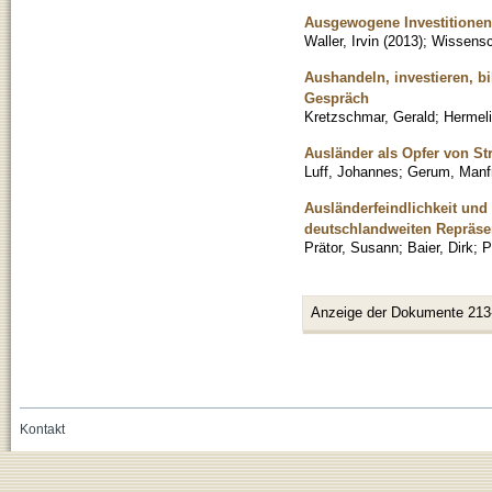
Ausgewogene Investitionen 
Waller, Irvin
(
2013
)
;
Wissensch
Aushandeln, investieren, bi
Gespräch
Kretzschmar, Gerald
;
Hermeli
Ausländer als Opfer von Str
Luff, Johannes
;
Gerum, Manf
Ausländerfeindlichkeit und
deutschlandweiten Repräse
Prätor, Susann
;
Baier, Dirk
;
P
Anzeige der Dokumente 213
Kontakt