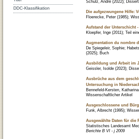
Schulz, André
(
2022
)
;
Dissert
DDC-Klassifikation
Die aufgezwungene Hilfe: V
Floerecke, Peter
(
1985
)
;
Wiss
Aufstand der Unterschicht
Kloepfer, Inge
(
2011
)
;
Teil ei
Augmentation du nombre de 
De Spiegeleir, Sophie
;
Habets
(
2025
)
;
Buch
Ausbildung und Arbeit im J
Geissler, Isolde
(
2023
)
;
Disse
Ausbrüche aus dem geschlo
Untersuchung in Niedersac
Bennefeld-Kersten, Katharina
Wissenschaftlicher Artikel
Ausgeschlossene und Bürge
Funk, Albrecht
(
1995
)
;
Wissen
Ausgewählte Daten für die
Statistisches Landesamt Me
Berichte B VI - j 2009