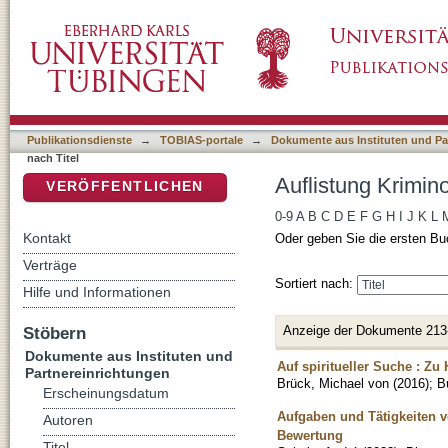
Auflistung Kriminologisches Repository nach 
DSpace Repositorium (Manakin basiert)
Publikationsdienste
→
TOBIAS-portale
→
Dokumente aus Instituten und Pa
nach Titel
Auflistung Krimin
VERÖFFENTLICHEN
0-9
A
B
C
D
E
F
G
H
I
J
K
L
Kontakt
Oder geben Sie die ersten Bu
Verträge
Sortiert nach:
Hilfe und Informationen
Anzeige der Dokumente 213
Stöbern
Dokumente aus Instituten und
Auf spiritueller Suche : Zu
Partnereinrichtungen
Brück, Michael von
(
2016
)
;
B
Erscheinungsdatum
Aufgaben und Tätigkeiten v
Autoren
Bewertung
Titel