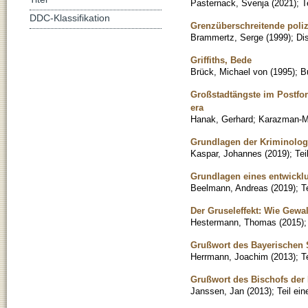
Pasternack, Svenja
(
2021
)
;
T
DDC-Klassifikation
Grenzüberschreitende poli
Brammertz, Serge
(
1999
)
;
Di
Griffiths, Bede
Brück, Michael von
(
1995
)
;
B
Großstadtängste im Postfor
era
Hanak, Gerhard
;
Karazman-M
Grundlagen der Kriminolog
Kaspar, Johannes
(
2019
)
;
Tei
Grundlagen eines entwicklu
Beelmann, Andreas
(
2019
)
;
T
Der Gruseleffekt: Wie Gewa
Hestermann, Thomas
(
2015
)
Grußwort des Bayerischen S
Herrmann, Joachim
(
2013
)
;
T
Grußwort des Bischofs der
Janssen, Jan
(
2013
)
;
Teil ei