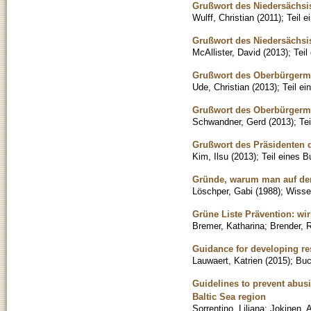
Grußwort des Niedersächsi
Wulff, Christian
(
2011
)
;
Teil 
Grußwort des Niedersächsi
McAllister, David
(
2013
)
;
Teil
Grußwort des Oberbürgerm
Ude, Christian
(
2013
)
;
Teil e
Grußwort des Oberbürgerme
Schwandner, Gerd
(
2013
)
;
Te
Grußwort des Präsidenten d
Kim, Ilsu
(
2013
)
;
Teil eines 
Gründe, warum man auf dem 
Löschper, Gabi
(
1988
)
;
Wissen
Grüne Liste Prävention: wi
Bremer, Katharina
;
Brender, 
Guidance for developing res
Lauwaert, Katrien
(
2015
)
;
Bu
Guidelines to prevent abusi
Baltic Sea region
Sorrentino, Liliana
;
Jokinen, 