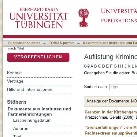
Auflistung Kriminologisches Repository nach 
DSpace Repositorium (Manakin basiert)
Publikationsdienste
→
TOBIAS-portale
→
Dokumente aus Instituten und Pa
nach Titel
Auflistung Krimin
VERÖFFENTLICHEN
0-9
A
B
C
D
E
F
G
H
I
J
K
L
Kontakt
Oder geben Sie die ersten Bu
Verträge
Sortiert nach:
Hilfe und Informationen
Anzeige der Dokumente 140
Stöbern
Dokumente aus Instituten und
Grenzen in der Kirchengem
Partnereinrichtungen
Kretzschmar, Gerald
(
2009
)
;
Erscheinungsdatum
"Grenzerfahrungen" : ein M
Autoren
Rechtsextremismusprävent
Titel