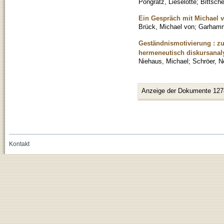
Pongratz, Lieselotte
;
Bittsche
Ein Gespräch mit Michael 
Brück, Michael von
;
Garhamm
Geständnismotivierung : zu
hermeneutisch diskursanal
Niehaus, Michael
;
Schröer, N
Anzeige der Dokumente 127
Kontakt