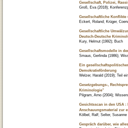
Gesellschaft, Polizei, Ras
Groß, Eva
(
2018
)
;
Konferenz
Gesellschaftliche Konflikte
Eckert, Roland
;
Krüger, Coer
Gesellschaftliche Umwälzung
Deutsch-Deutsche Krimino
Kury, Helmut
(
1992
)
;
Buch
Gesellschaftsmodelle in de
Smaus, Gerlinda
(
1986
)
;
Wiss
Ein gesellschaftspolitisch
Demokratieförderung
Welzer, Harald
(
2019
)
;
Teil e
Gesetzgebungs-, Rechtsprec
Kriminologie"
Pilgram, Arno
(
2004
)
;
Wissens
Gesichtsscan in den USA : M
Anschauungsmaterial zur e
Kölbel, Ralf
;
Selter, Susanne
Gespräch darüber, wie alle