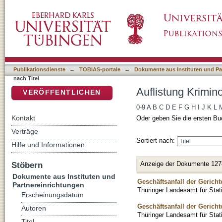
Auflistung Kriminologisches Repository nach 
DSpace Repositorium (Manakin basiert)
Publikationsdienste
→
TOBIAS-portale
→
Dokumente aus Instituten und Pa
nach Titel
Auflistung Krimin
VERÖFFENTLICHEN
0-9
A
B
C
D
E
F
G
H
I
J
K
L
Kontakt
Oder geben Sie die ersten Bu
Verträge
Sortiert nach:
Hilfe und Informationen
Anzeige der Dokumente 127
Stöbern
Dokumente aus Instituten und
Geschäftsanfall der Gericht
Partnereinrichtungen
Thüringer Landesamt für Stati
Erscheinungsdatum
Geschäftsanfall der Gericht
Autoren
Thüringer Landesamt für Stat
Titel