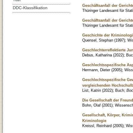
Geschäftsanfall der Gericht
DDC-Klassifikation
Thüringer Landesamt für Stati
Geschäftsanfall der Gericht
Thüringer Landesamt für Stati
Geschichte der Kriminologie
Quensel, Stephan
(
1997
)
;
Wis
Geschlechterreflektierte J
Debus, Katharina
(
2022
)
;
Buc
Geschlechtsspezifische Asp
Hermann, Dieter
(
2005
)
;
Wisse
Geschlechtsspezifische Gew
vergleichenden Hochschulb
List, Katrin
(
2022
)
;
Buch
;
Boc
Die Gesellschaft der Freun
Bohn, Olaf
(
2001
)
;
Wissenscha
Gesellschaft, Körper, Krimi
Kriminologie
Kreissl, Reinhard
(
2005
)
;
Wiss