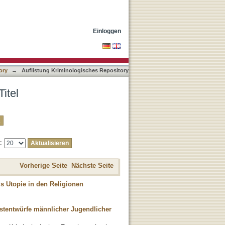
Einloggen
ory
→
Auflistung Kriminologisches Repository
itel
e:
Vorherige Seite
Nächste Seite
s Utopie in den Religionen
bstentwürfe männlicher Jugendlicher