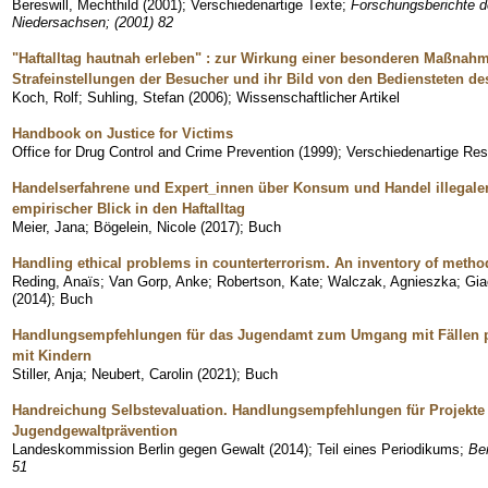
Bereswill, Mechthild
(
2001
)
;
Verschiedenartige Texte
;
Forschungsberichte d
Niedersachsen; (2001) 82
"Haftalltag hautnah erleben" : zur Wirkung einer besonderen Maßnahme 
Strafeinstellungen der Besucher und ihr Bild von den Bediensteten de
Koch, Rolf
;
Suhling, Stefan
(
2006
)
;
Wissenschaftlicher Artikel
Handbook on Justice for Victims
Office for Drug Control and Crime Prevention
(
1999
)
;
Verschiedenartige Res
Handelserfahrene und Expert_innen über Konsum und Handel illegaler
empirischer Blick in den Haftalltag
Meier, Jana
;
Bögelein, Nicole
(
2017
)
;
Buch
Handling ethical problems in counterterrorism. An inventory of metho
Reding, Anaïs
;
Van Gorp, Anke
;
Robertson, Kate
;
Walczak, Agnieszka
;
Gia
(
2014
)
;
Buch
Handlungsempfehlungen für das Jugendamt zum Umgang mit Fällen par
mit Kindern
Stiller, Anja
;
Neubert, Carolin
(
2021
)
;
Buch
Handreichung Selbstevaluation. Handlungsempfehlungen für Projekte 
Jugendgewaltprävention
Landeskommission Berlin gegen Gewalt
(
2014
)
;
Teil eines Periodikums
;
Ber
51