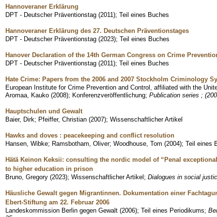
Hannoveraner Erklärung
DPT - Deutscher Präventionstag
(
2011
)
;
Teil eines Buches
Hannoveraner Erklärung des 27. Deutschen Präventionstages
DPT - Deutscher Präventionstag
(
2023
)
;
Teil eines Buches
Hanover Declaration of the 14th German Congress on Crime Preventio
DPT - Deutscher Präventionstag
(
2011
)
;
Teil eines Buches
Hate Crime: Papers from the 2006 and 2007 Stockholm Criminology 
European Institute for Crime Prevention and Control, affiliated with the Un
Aromaa, Kauko
(
2008
)
;
Konferenzveröffentlichung
;
Publication series ; (20
Hauptschulen und Gewalt
Baier, Dirk
;
Pfeiffer, Christian
(
2007
)
;
Wissenschaftlicher Artikel
Hawks and doves : peacekeeping and conflict resolution
Hansen, Wibke
;
Ramsbotham, Oliver
;
Woodhouse, Tom
(
2004
)
;
Teil eines
Hätä Keinon Keksii: consulting the nordic model of “Penal exceptiona
to higher education in prison
Bruno, Gregory
(
2023
)
;
Wissenschaftlicher Artikel
;
Dialogues in social justi
Häusliche Gewalt gegen Migrantinnen. Dokumentation einer Fachtagung
Ebert-Stiftung am 22. Februar 2006
Landeskommission Berlin gegen Gewalt
(
2006
)
;
Teil eines Periodikums
;
Ber