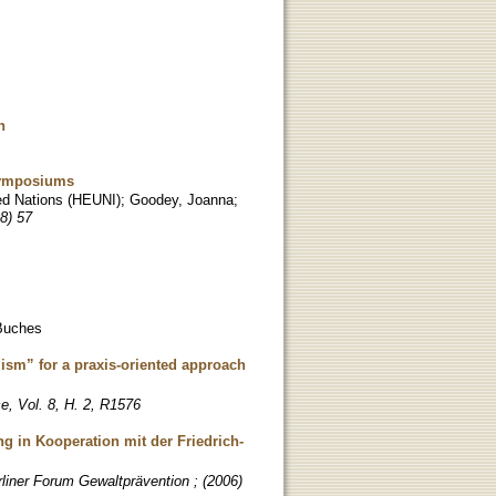
n
Symposiums
ited Nations (HEUNI); Goodey, Joanna;
08) 57
 Buches
lism” for a praxis-oriented approach
ce, Vol. 8, H. 2, R1576
 in Kooperation mit der Friedrich-
liner Forum Gewaltprävention ; (2006)