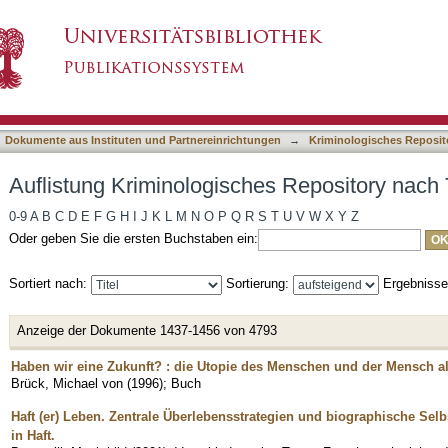
es Repository nach Titel
asiert)
Dokumente aus Instituten und Partnereinrichtungen
→
Kriminologisches Reposit
Auflistung Kriminologisches Repository nach T
0-9
A
B
C
D
E
F
G
H
I
J
K
L
M
N
O
P
Q
R
S
T
U
V
W
X
Y
Z
Oder geben Sie die ersten Buchstaben ein:
Sortiert nach:
Sortierung:
Ergebniss
Anzeige der Dokumente 1437-1456 von 4793
Haben wir eine Zukunft? : die Utopie des Menschen und der Mensch al
Brück, Michael von
(
1996
)
;
Buch
Haft (er) Leben. Zentrale Überlebensstrategien und biographische Sel
in Haft.