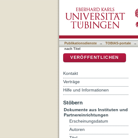
Auflistung Kriminologisch
DSpace Repositorium (Manakin b
Publikationsdienste
→
TOBIAS-portale
→
nach Titel
VERÖFFENTLICHEN
Kontakt
Verträge
Hilfe und Informationen
Stöbern
Dokumente aus Instituten und
Partnereinrichtungen
Erscheinungsdatum
Autoren
Titel