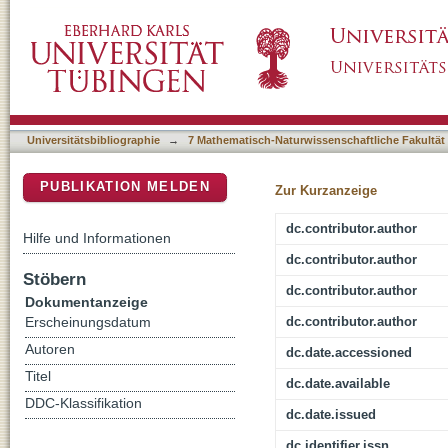
Machine Learning Estimates of Natural Prod
DSpace Repositorium (Manakin basiert)
Universitätsbibliographie
→
7 Mathematisch-Naturwissenschaftliche Fakultät
PUBLIKATION MELDEN
Zur Kurzanzeige
dc.contributor.author
Hilfe und Informationen
dc.contributor.author
Stöbern
dc.contributor.author
Dokumentanzeige
dc.contributor.author
Erscheinungsdatum
Autoren
dc.date.accessioned
Titel
dc.date.available
DDC-Klassifikation
dc.date.issued
dc.identifier.issn