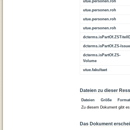
utue.personen.roh
utue.personen.roh
utue.personen.roh
utue.personen.roh
dcterms.isPartOf.ZSTitelI
dcterms.isPartOf.ZS-Issue
dcterms.isPartOf.ZS-
Volume
utue.fakultaet
Dateien zu dieser Res
Dateien
Größe
Forma
Zu diesem Dokument gibt es 
Das Dokument erschein