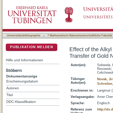
Effect of the Alkyl Chain Length of Seconda
DSpace Repositorium (Manakin basiert)
from Water to Toluene
Universitätsbibliographie
→
7 Mathematisch-Naturwissenschaftliche Fakultät
PUBLIKATION MELDEN
Effect of the Alk
Transfer of Gold 
Hilfe und Informationen
Autor(en):
Soliwoda, 
Rosowski,
Stöbern
Celichowsk
Dokumentanzeige
Tübinger
Novak, Jir
Erscheinungsdatum
Autor(en):
Schreiber
Autoren
Erschienen in:
Langmuir (
Titel
Verlagsangabe:
Amer Chem
DDC-Klassifikation
Sprache:
Englisch
Referenz zum
http://dx.