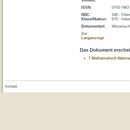
Volltext:
ISSN:
0743-7463
DDC-
540 - Che
Klassifikation:
670 - Indu
Dokumentart:
Wissenscha
Zur
Langanzeige
Das Dokument erschein
7 Mathematisch-Naturwi
Kontakt